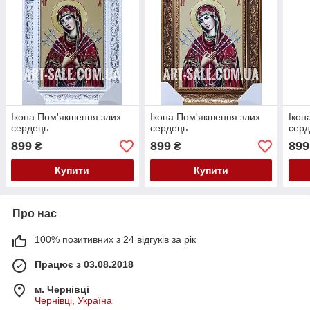
Ікона Пом'якшення злих
Ікона Пом'якшення злих
Ікон
сердець
сердець
сер
899
899
899
₴
₴
Купити
Купити
Про нас
100% позитивних з 24 відгуків за рік
Працює з 03.08.2018
м. Чернівці
Чернівці, Україна