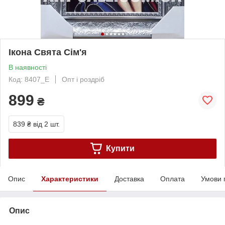
Ікона Свята Сім'я
В наявності
Код: 8407_E
Опт і роздріб
899
₴
839 ₴
від 2 шт.
Купити
Опис
Характеристики
Доставка
Оплата
Умови 
Опис