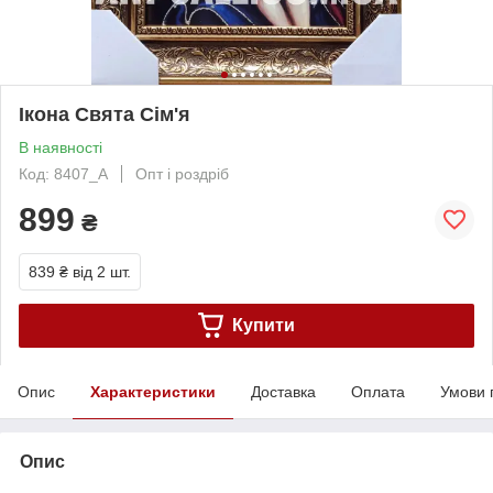
Ікона Свята Сім'я
В наявності
Код: 8407_A
Опт і роздріб
899
₴
839 ₴
від 2 шт.
Купити
Опис
Характеристики
Доставка
Оплата
Умови 
Опис