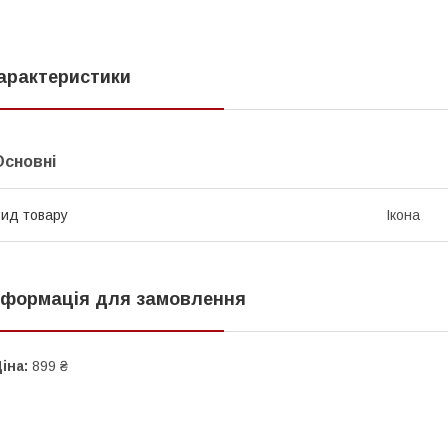
арактеристики
Основні
ид товару
Ікона
нформація для замовлення
іна:
899 ₴