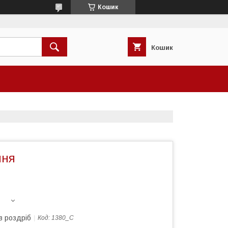
Кошик
Кошик
ння
в роздріб
Код:
1380_С