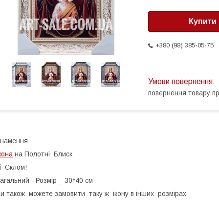
Купити
+380 (98) 385-05-75
повернення товару п
Знамення
кона
на Полотні Блиск
і Склом!
агальний - Розмір _ 30*40 см
и також можете замовити таку ж ікону в інших розмірах