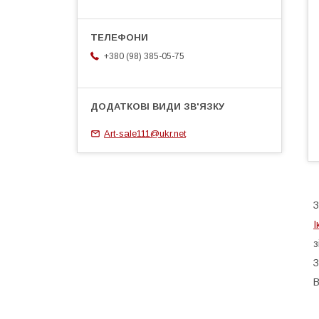
+380 (98) 385-05-75
Art-sale111@ukr.net
І
з
З
В