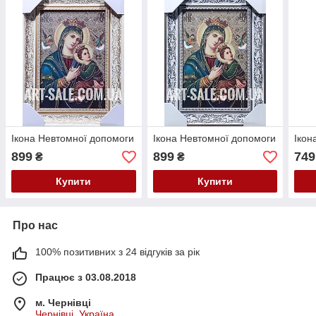
Ікона Невтомної допомоги
Ікона Невтомної допомоги
Ікон
899
899
749
₴
₴
Купити
Купити
Про нас
100% позитивних з 24 відгуків за рік
Працює з 03.08.2018
м. Чернівці
Чернівці, Україна