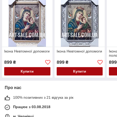
Ікона Невтомної допомоги
Ікона Невтомної допомоги
Ікон
поло
899
899
899
₴
₴
Купити
Купити
Про нас
100% позитивних з 21 відгука за рік
Працює з 03.08.2018
м. Чернівці