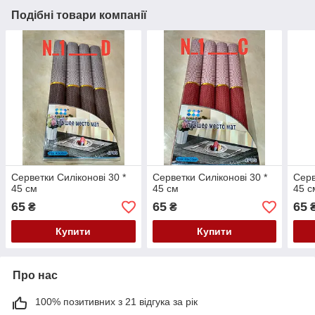
Подібні товари компанії
Серветки Силіконові 30 *
Серветки Силіконові 30 *
Серв
45 см
45 см
45 с
65
65
65
₴
₴
Купити
Купити
Про нас
100% позитивних з 21 відгука за рік