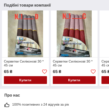
Подібні товари компанії
Серветки Силіконові 30 *
Серветки Силіконові 30 *
Серв
45 см
45 см
45 с
65
65
65
₴
₴
Купити
Купити
Про нас
100% позитивних з 24 відгуків за рік