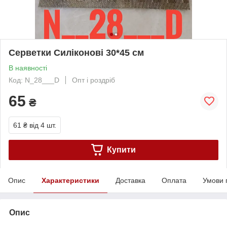
Серветки Силіконові 30*45 см
В наявності
Код: N_28___D
Опт і роздріб
65
₴
61 ₴
від 4 шт.
Купити
Опис
Характеристики
Доставка
Оплата
Умови 
Опис