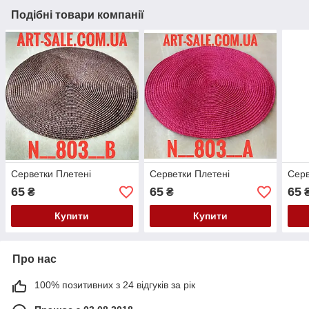
Подібні товари компанії
Серветки Плетені
Серветки Плетені
Серв
65
65
65
₴
₴
Купити
Купити
Про нас
100% позитивних з 24 відгуків за рік