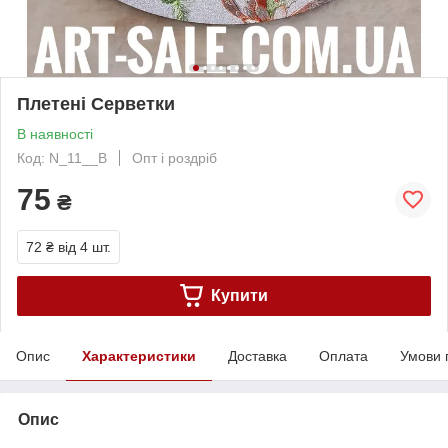
Плетені Серветки
В наявності
Код: N_11__B
Опт і роздріб
75
₴
72 ₴
від 4 шт.
Купити
Опис
Характеристики
Доставка
Оплата
Умови 
Опис