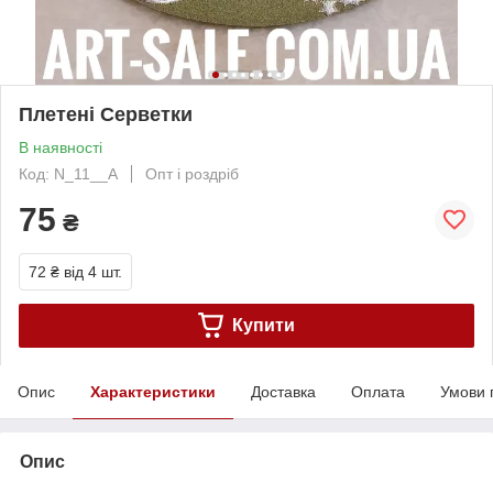
Плетені Серветки
В наявності
Код: N_11__A
Опт і роздріб
75
₴
72 ₴
від 4 шт.
Купити
Опис
Характеристики
Доставка
Оплата
Умови 
Опис