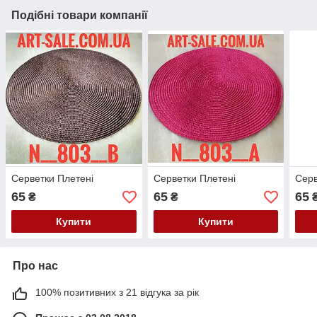
Подібні товари компанії
Серветки Плетені
Серветки Плетені
Серв
65
65
65
₴
₴
Купити
Купити
Про нас
100% позитивних з 21 відгука за рік