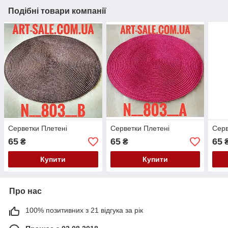
Подібні товари компанії
Серветки Плетені
Серветки Плетені
Серв
65
65
65
₴
₴
Купити
Купити
Про нас
100% позитивних з 21 відгука за рік