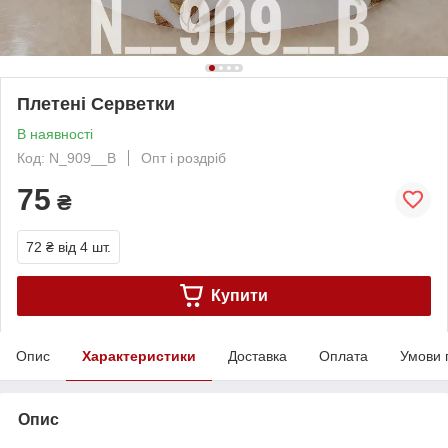
Плетені Серветки
В наявності
Код: N_909__B
Опт і роздріб
75
₴
72 ₴
від 4 шт.
Купити
Опис
Характеристики
Доставка
Оплата
Умови 
Опис