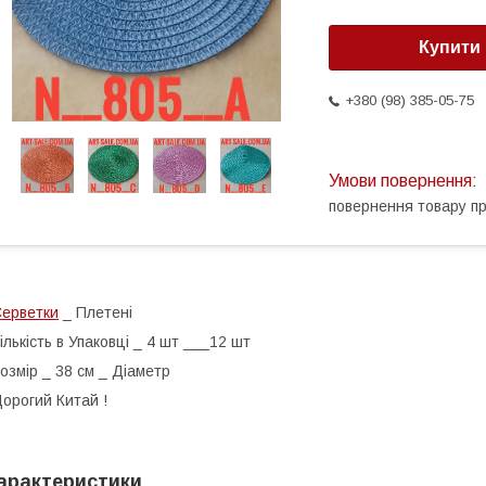
Купити
+380 (98) 385-05-75
повернення товару п
ерветки
_ Плетені
ількість в Упаковці _ 4 шт ___12 шт
озмір _ 38 см _ Діаметр
орогий Китай !
арактеристики