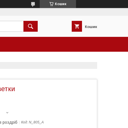
Кошик
Кошик
ветки
в роздріб
Код:
N_805_A