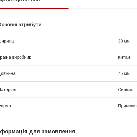
Основні атрибути
Ширина
30 мм
раїна виробник
Китай
Довжина
45 мм
атеріал
Силікон
Форма
Прямоку
нформація для замовлення