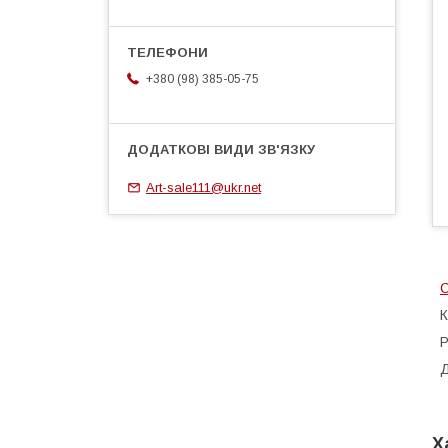
+380 (98) 385-05-75
Art-sale111@ukr.net
С
К
Р
Д
Х