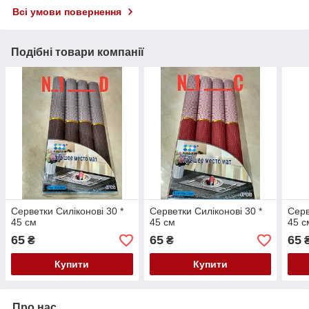
Всі умови повернення
Подібні товари компанії
Серветки Силіконові 30 *
Серветки Силіконові 30 *
Серв
45 см
45 см
45 с
65
65
65
₴
₴
Купити
Купити
Про нас