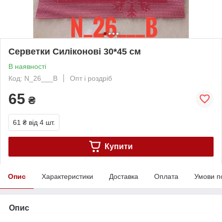
Серветки Силіконові 30*45 см
В наявності
Код: N_26___B
Опт і роздріб
65
₴
61 ₴
від 4 шт.
Купити
Опис
Характеристики
Доставка
Оплата
Умови п
Опис