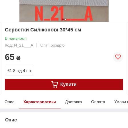
Серветки Силіконові 30*45 см
В наявності
Код: N_21___A
Опт і роздріб
65
₴
61 ₴
від 4 шт.
Купити
Опис
Характеристики
Доставка
Оплата
Умови 
Опис