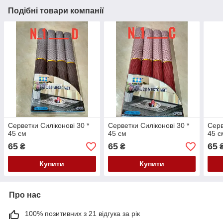
Подібні товари компанії
Серветки Силіконові 30 *
Серветки Силіконові 30 *
Серв
45 см
45 см
45 с
65
65
65
₴
₴
Купити
Купити
Про нас
100% позитивних з 21 відгука за рік