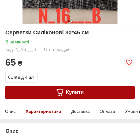
Серветки Силіконові 30*45 см
В наявності
Код: N_16___B
Опт і роздріб
65
₴
61 ₴
від 4 шт.
Купити
Опис
Характеристики
Доставка
Оплата
Умови 
Опис