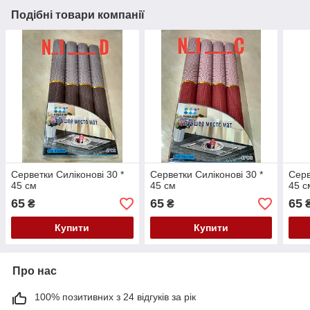
Подібні товари компанії
Серветки Силіконові 30 *
Серветки Силіконові 30 *
Серв
45 см
45 см
45 с
65
65
65
₴
₴
Купити
Купити
Про нас
100% позитивних з 24 відгуків за рік