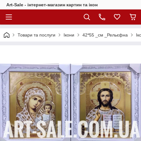
Art-Sale - інтернет-магазин картин та ікон
Товари та послуги
Ікони
42*55 _см _Рельєфна
Ік