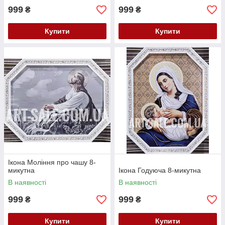
999
999
₴
₴
Купити
Купити
Ікона Моління про чашу 8-
микутна
Ікона Годуюча 8-микутна
В наявності
В наявності
999
999
₴
₴
Купити
Купити