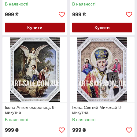
В наявності
В наявності
999
999
₴
₴
Купити
Купити
Ікона Ангел охоронець 8-
Ікона Святий Миколай 8-
микутна
микутна
В наявності
В наявності
999
999
₴
₴