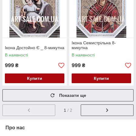
Ікона Семистрільна 8-
Ікона Достойно Є _ 8-микутна
микутна
В наявності
В наявності
999
999
₴
₴
Купити
Купити
Показати ще
1
/ 2
Про нас