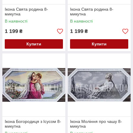
Ікона Свята родина 8-
Ікона Свята родина 8-
микутна
микутна
В наявності
В наявності
1 199
1 199
₴
₴
Купити
Купити
Ікона Богородиця з Ісусом 8-
Ікона Моління про чашу 8-
микутна
микутна