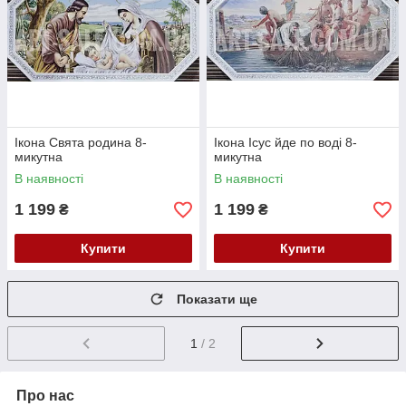
Ікона Свята родина 8-
Ікона Ісус йде по воді 8-
микутна
микутна
В наявності
В наявності
1 199
1 199
₴
₴
Купити
Купити
Показати ще
1
/ 2
Про нас