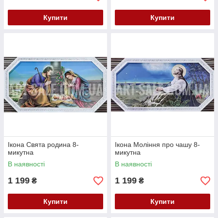
Купити
Купити
Ікона Свята родина 8-
Ікона Моління про чашу 8-
микутна
микутна
В наявності
В наявності
1 199
1 199
₴
₴
Купити
Купити