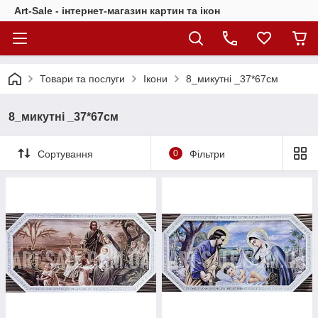
Art-Sale - інтернет-магазин картин та ікон
Товари та послуги
Ікони
8_микутні _37*67см
8_микутні _37*67см
Сортування
0
Фільтри